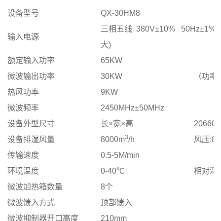
设备型号
QX-30HM8
三相五线 380V±10% 50Hz±1
输入电源
大)
额定输入功率
65KW
微波输出功率
30KW
（功率
热风功率
9KW
微波频率
2450MHz±50MHz
设备外型尺寸
长×宽×高
20660×
3
设备排湿风量
8000m
/h
风压:80
传输速度
0.5-5M/min
环境温度
0-40℃
相对湿度
微波加热箱数量
8个
微波馈入方式
顶部馈入
微波抑制器开口高度
210mm