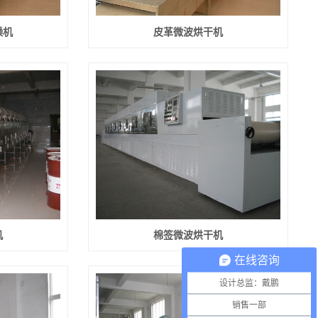
燥机
皮革微波烘干机
机
棉签微波烘干机
在线咨询
设计总监：戴鹏
销售一部