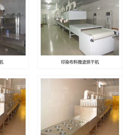
机
印染布料微波烘干机