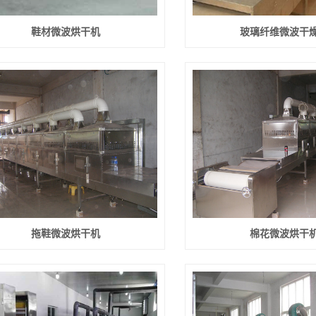
鞋材微波烘干机
玻璃纤维微波干
拖鞋微波烘干机
棉花微波烘干