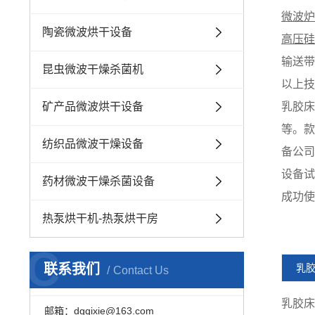
微波炉
陶瓷微波烘干设备
高压硅
输送带
昆虫微波干燥杀菌机
以上技
矿产品微波烘干设备
乳胶床
等。款
纺织品微波干燥设备
备公司
设备试
药材微波干燥杀菌设备
成功使
热泵烘干机-热泵烘干房
C
联系我们
乳
Contact Us
乳胶床
邮箱：dgqixie@163.com