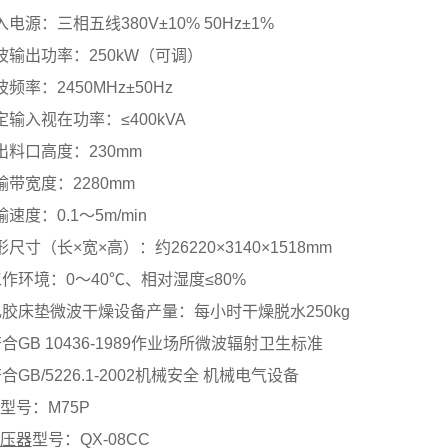
电源：三相五线380V±10% 50Hz±1%
波输出功率：250kW（可调）
频率：2450MHz±50Hz
定输入视在功率：≤400kVA
出料口高度：230mm
输带宽度：2280mm
速度：0.1～5m/min
尺寸（长×宽×高）：约26220×3140×1518mm
工作环境：0～40℃、相对湿度≤80%
乳胶床垫微波干燥设备产量：每小时干燥脱水250kg
符合GB 10436-1989作业场所微波辐射卫生标准
合GB/5226.1-2002机械安全 机械电气设备
型号：M75P
压器
型号：QX-08CC