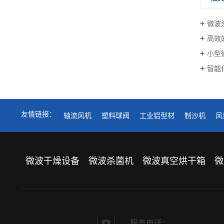
微波
高效
小型
智能
友情链接：
轴流风机
塑料球阀
工业铝型材
制沙机
风
微波干燥设备
微波杀菌机
微波真空烘干箱
微
服务电话：